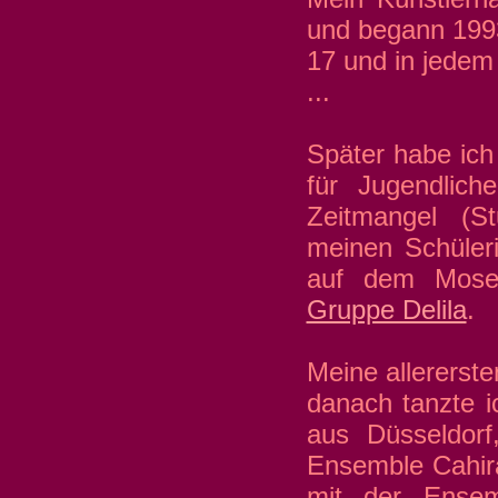
und begann 1993
17 und in jedem
...
Später habe ich
für Jugendlich
Zeitmangel (S
meinen Schüler
auf dem Mosels
Gruppe Delila
.
Meine allererste
danach tanzte i
aus Düsseldorf
Ensemble Cahir
mit der Ense