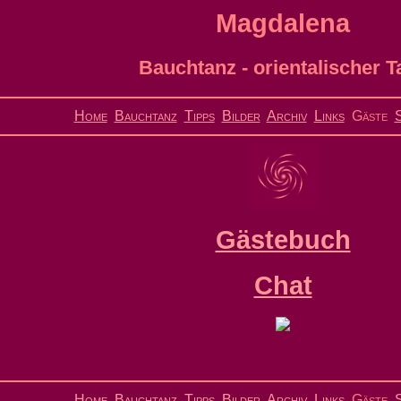
Magdalena
Bauchtanz - orientalischer T
Home
Bauchtanz
Tipps
Bilder
Archiv
Links
Gäste
Gästebuch
Chat
Home
Bauchtanz
Tipps
Bilder
Archiv
Links
Gäste