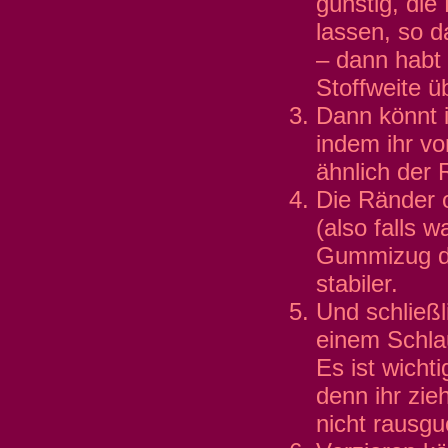
günstig, die
lassen, so d
– dann habt 
Stoffweite ü
Dann könnt i
indem ihr v
ähnlich der 
Die Ränder 
(also falls 
Gummizug du
stabiler.
Und schließl
einem Schlau
Es ist wichti
denn ihr zie
nicht rausguc