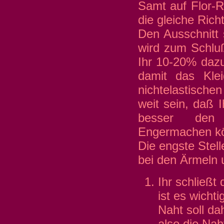
Samt auf Flor-Ri
die gleiche Ric
Den Ausschnitt 
wird zum Schlu
Ihr 10-20% dazu,
damit das Klei
nichtelastischen
weit sein, daß 
besser den B
Engermachen kön
Die engste Stell
bei den Ärmeln 
Ihr schließt
ist es wichti
Naht soll d
also die Na