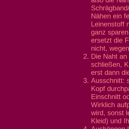
Schrägband/T
Nähen ein fe
Leinenstoff 
ganz sparen,
ersetzt die 
nicht, wegen
Die Naht an 
schließen, K
erst dann di
Ausschnitt: 
Kopf durchpa
Einschnitt o
Wirklich auf
wird, sonst 
Kleid) und I
Aushängen la