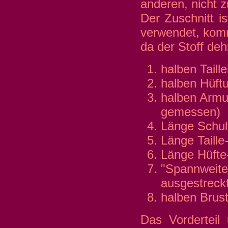
anderen, nicht zu
Der Zuschnitt is
verwendet, komm
da der Stoff deh
halben Tail
halben Hüft
halben Armu
gemessen)
Länge Schult
Länge Taille
Länge Hüft
"Spannweite
ausgestreck
halben Brus
Das Vorderteil